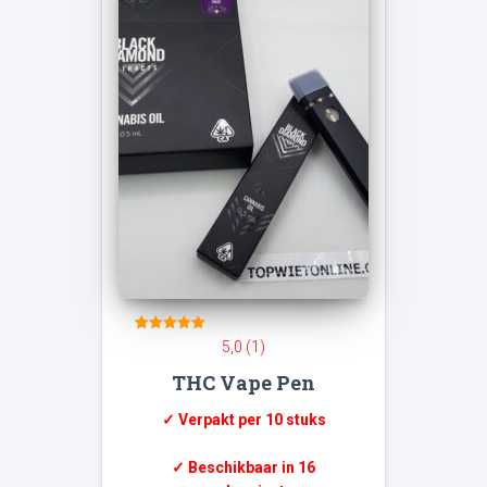
1
Gewaardeerd
5,0 (1)
5
op 5
THC Vape Pen
gebaseerd
op
klant
waardering
✓ Verpakt per 10 stuks
✓ Beschikbaar in 16