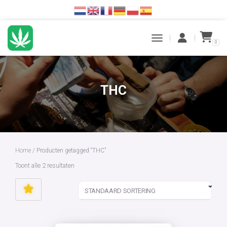
0
TOGGLE NAVIGATION
THC
Home
/ Producten getagged “THC”
Toont alle 2 resultaten