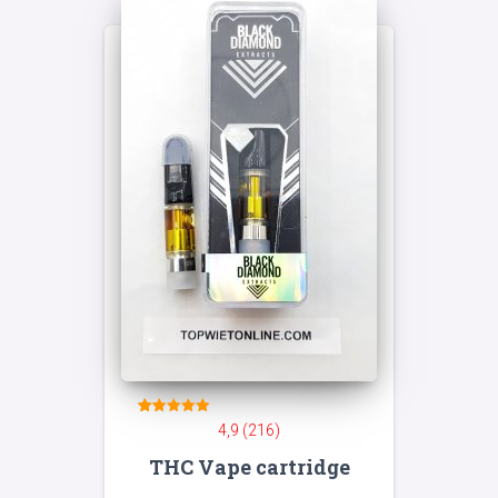
216
Gewaardeerd
4,9 (216)
4.94
op 5
THC Vape cartridge
gebaseerd
op
klant
waarderingen