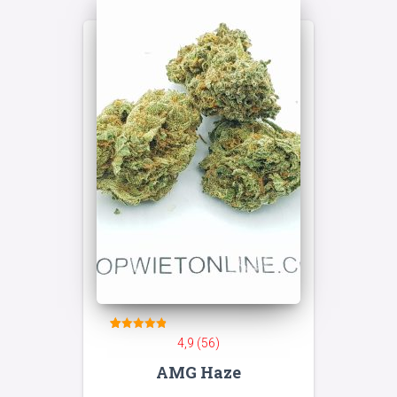
56
Gewaardeerd
4,9 (56)
4.88
op 5
AMG Haze
gebaseerd
op
klant
waarderinge