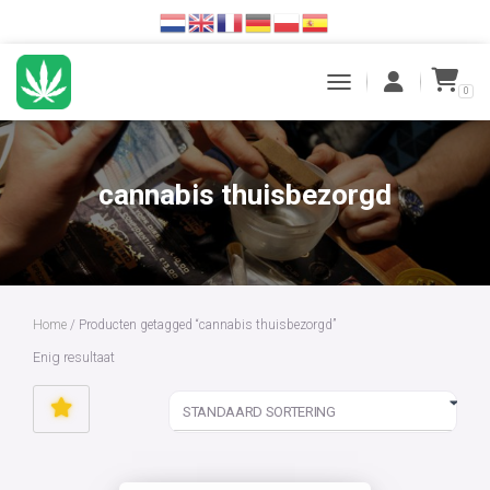
0
TOGGLE NAVIGATION
cannabis thuisbezorgd
Home
/ Producten getagged “cannabis thuisbezorgd”
Enig resultaat