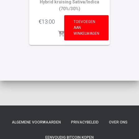
Hybrid kruising Sativa/Indica
n
(70%/30%)
€
13.00
TOEVOEGEN
AAN
WINKELWAGEN
ALGEMENE VOORWAARDEN
PRIVACYBELEID
OVER ONS
EENVOUDIG BITCOIN KOPEN