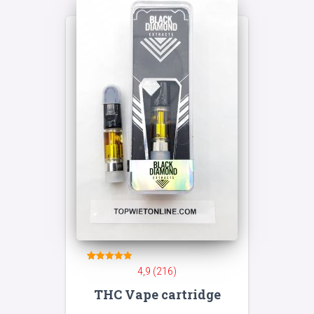
216
Gewaardeerd
4,9 (216)
4.94
op 5
THC Vape cartridge
gebaseerd
op
klant
waarderingen