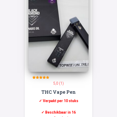
1
Gewaardeerd
5,0 (1)
5
op 5
THC Vape Pen
gebaseerd
op
klant
waardering
✓ Verpakt per 10 stuks
✓ Beschikbaar in 16