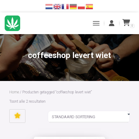
0
TOGGLE NAVIGATION
coffeeshop levert wiet
Home
/ Producten getagged “coffeeshop levert wiet”
Toont alle 2 resultaten