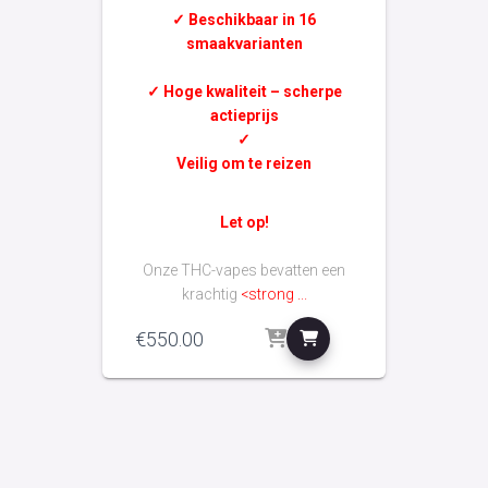
✓ Beschikbaar in 16
smaakvarianten
✓ Hoge kwaliteit – scherpe
actieprijs
✓
Veilig om te reizen
Let op!
Onze THC-vapes bevatten een
krachtig
<strong ...
€
550.00