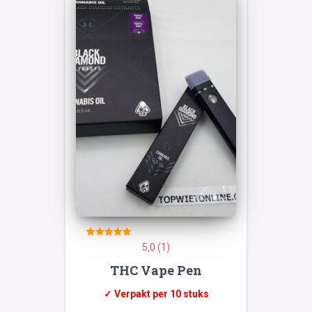
1
Gewaardeerd
5,0 (1)
5
op 5
THC Vape Pen
gebaseerd
op
klant
waardering
✓ Verpakt per 10 stuks