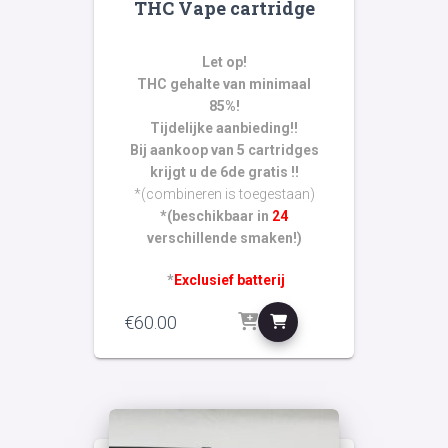
THC Vape cartridge
gebaseerd
op
klant
waarderingen
Let op!
THC gehalte van minimaal
85%!
Tijdelijke aanbieding!!
Bij aankoop van 5 cartridges
krijgt u de 6de gratis !!
*(combineren is toegestaan)
*(beschikbaar in
24
verschillende smaken!)
*
Exclusief batterij
€
60.00