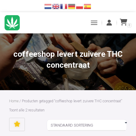
0
TOGGLE NAVIGATION
coffeeshop levert zuivere THC
concentraat
Home
/ Producten getagged “coffeeshop levert zuivere THC concentraat”
Toont alle 2 resultaten