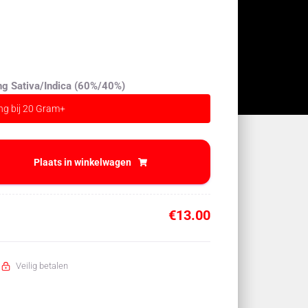
)
ng Sativa/Indica (60%/40%)
ing bij 20 Gram+
Plaats in winkelwagen
€
13.00
Veilig betalen