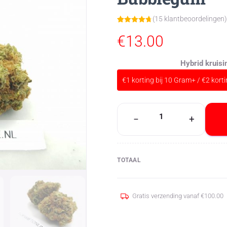
(
15
klantbeoordelingen
Gewaardeer
15
d
4.73
op
€
13.00
5
gebaseerd
op
klant
waarderinge
Hybrid kruisi
n
€1 korting bij 10 Gram+ / €2 kort
Bubblegum
−
+
aantal
TOTAAL
Gratis verzending vanaf
€
100.00