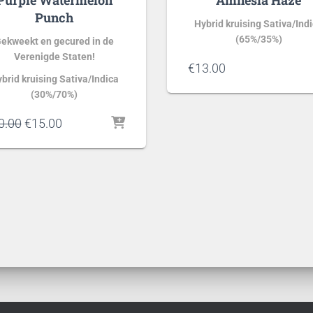
Purple Watermelon
Amnesia Haze
aseer
op
klant
Punch
 op
waarderinge
Hybrid kruising Sativa/Ind
lant
n
derin
(65%/35%)
ekweekt en gecured in de
en
Verenigde Staten!
€
13.00
brid kruising Sativa/Indica
(30%/70%)
Oorspronkelijke
Huidige
0.00
€
15.00
prijs
prijs
was:
is:
€20.00.
€15.00.