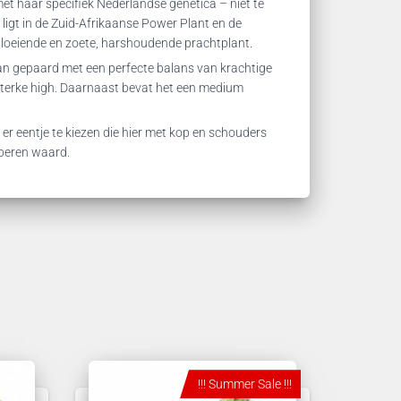
et haar specifiek Nederlandse genetica – niet te
igt in de Zuid-Afrikaanse Power Plant en de
lbloeiende en zoete, harshoudende prachtplant.
n gepaard met een perfecte balans van krachtige
 sterke high. Daarnaast bevat het een medium
 er eentje te kiezen die hier met kop en schouders
oberen waard.
!!! Summer Sale !!!