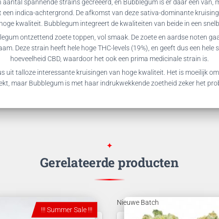
en aantal spannende strains gecreëerd, en Bubblegum is er daar één van, m
een indica-achtergrond. De afkomst van deze sativa-dominante kruising l
hoge kwaliteit. Bubblegum integreert de kwaliteiten van beide in een sne
egum ontzettend zoete toppen, vol smaak. De zoete en aardse noten gaa
haam. Deze strain heeft hele hoge THC-levels (19%), en geeft dus een hele
hoeveelheid CBD, waardoor het ook een prima medicinale strain is.
 uit talloze interessante kruisingen van hoge kwaliteit. Het is moeilijk om
ekt, maar Bubblegum is met haar indrukwekkende zoetheid zeker het pr
Gerelateerde producten
Nieuwe Batch
!!! Summer Sale !!!