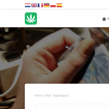
Home
/
Wiet
/ Bubblegum