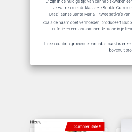
Er zijn in de huidige tijd van cannabiskweken e
verwarren met de klassieke Bubble Gum met 
Braziliaanse Santa Maria – twee sativa’s van 
Zoals de naam doet vermoeden, produceert Bubbl
euforie en een ontspannende stone in je lic
In een continu groeiende cannabismarkt is er keus
bovenuit ste
Nieuw!
!!! Summer Sale !!!