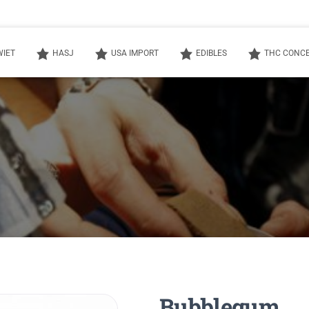
WIET
HASJ
USA IMPORT
EDIBLES
THC CONC
Bubblegum