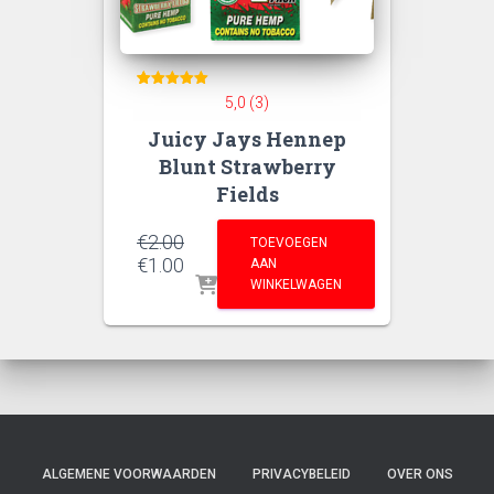
3
Gewaardeerd
5,0 (3)
5
op 5
Juicy Jays Hennep
gebaseerd
op
klant
Blunt Strawberry
waarderingen
Fields
€
2.00
TOEVOEGEN
Oorspronkelijke
Huidige
€
1.00
AAN
prijs
prijs
WINKELWAGEN
was:
is:
€2.00.
€1.00.
ALGEMENE VOORWAARDEN
PRIVACYBELEID
OVER ONS