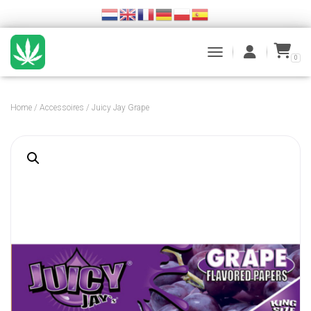
0
TOGGLE NAVIGATION
Home
/
Accessoires
/ Juicy Jay Grape