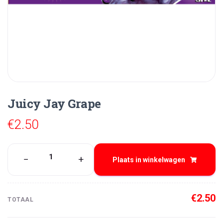
Juicy Jay Grape
€
2.50
Juicy
−
+
Plaats in winkelwagen
Jay
Grape
aantal
€
2.50
TOTAAL