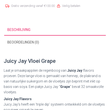
Gratis verzending vanaf
€
100.00
Veilig betalen
BESCHRIJVING
BEOORDELINGEN (0)
Juicy Jay Vloei Grape
Laat je smaakpappilen de regenboog van
Juicy Jay
flavors
proeven. Deze lange vloei is gemaakt van hennep, de plakrand is
van natuurlijke suikergom en de vloeitjes zijn beprint met inkt op
basis van soya. Een pakje Juicy Jay “
Grape
” bevat 32 smaakvolle
vloeitjes.
Juicy Jay Flavors
Juicy Jay’s heeft een ’triple dip’ systeem ontwikkeld om de vloeitjes
nog meer smaak te geven.