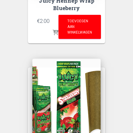
Juicy Hennep Wrap
Blueberry
€
2.00
TOEVOEGEN
AAN
WINKELWAGEN