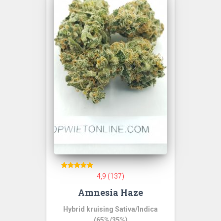
137
Gewaardeerd
4,9 (137)
4.91
op 5
Amnesia Haze
gebaseerd
op
klant
waarderinge
Hybrid kruising Sativa/Indica
n
(65%/35%)