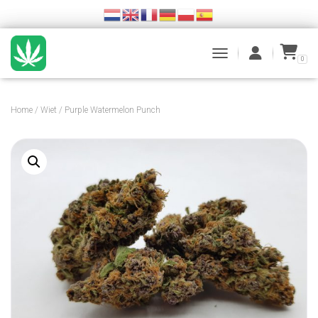
0
TOGGLE NAVIGATION
Home
/
Wiet
/ Purple Watermelon Punch