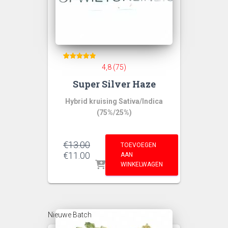
75
Gewaardeer
4,8 (75)
d
4.84
Super Silver Haze
op 5
gebaseerd
op
klant
Hybrid kruising Sativa/Indica
waarderinge
n
(75%/25%)
€
13.00
TOEVOEGEN
Oorspronkelijke
Huidige
€
11.00
AAN
prijs
prijs
WINKELWAGEN
was:
is:
€13.00.
€11.00.
Nieuwe Batch