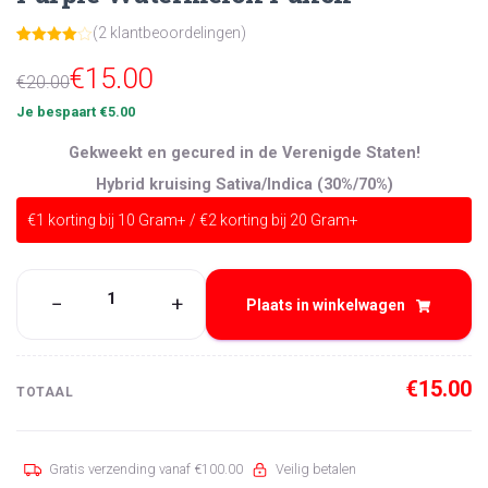
(
2
klantbeoordelingen)
Gewaarde
2
Oorspronkelijke
Huidige
erd
4.00
€
15.00
€
20.00
op 5
gebaseer
prijs
prijs
d op
Je bespaart
€
5.00
klant
was:
is:
waarderin
Gekweekt en gecured in de Verenigde Staten!
gen
€20.00.
€15.00.
Hybrid kruising Sativa/Indica (30%/70%)
€1 korting bij 10 Gram+ / €2 korting bij 20 Gram+
Purple
−
+
Plaats in winkelwagen
Watermelon
Punch
aantal
€
15.00
TOTAAL
Gratis verzending vanaf
€
100.00
Veilig betalen