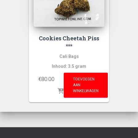
Cookies Cheetah Piss
***
Cali Bags
Inhoud: 3.5 gram
€
80.00
TOEVOEGEN
AAN
WINKELWAGEN