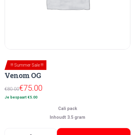
!!! Summer Sale !!!
Venom OG
Oorspronkelijke
Huidige
€
75.00
€
80.00
prijs
prijs
Je bespaart
€
5.00
was:
is:
Cali pack
€80.00.
€75.00.
Inhoudt 3.5 gram
Venom