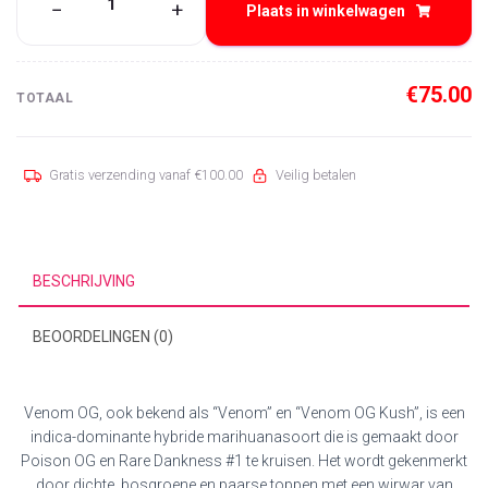
−
+
Plaats in winkelwagen
OG
aantal
€
75.00
TOTAAL
Gratis verzending vanaf
€
100.00
Veilig betalen
BESCHRIJVING
BEOORDELINGEN (0)
Venom OG, ook bekend als “Venom” en “Venom OG Kush”, is een
indica-dominante hybride marihuanasoort die is gemaakt door
Poison OG en Rare Dankness #1 te kruisen. Het wordt gekenmerkt
door dichte, bosgroene en paarse toppen met een wirwar van