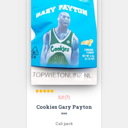
7
Gewaardeerd
5,0 (7)
5
op 5
Cookies Gary Payton
gebaseerd
op
klant
***
waarderingen
Cali pack