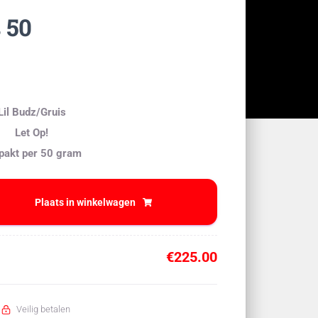
 50
Lil Budz/Gruis
Let Op!
pakt per 50 gram
Plaats in winkelwagen
€
225.00
Veilig betalen