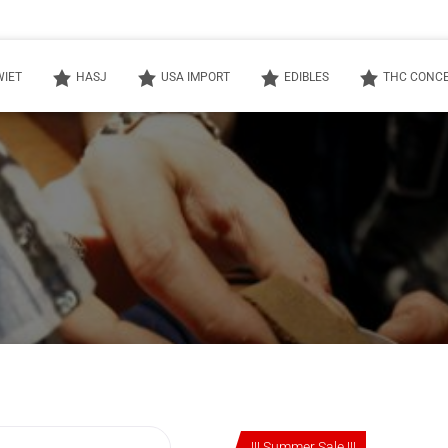
WIET
HASJ
USA IMPORT
EDIBLES
THC CONC
!!! Summer Sale !!!