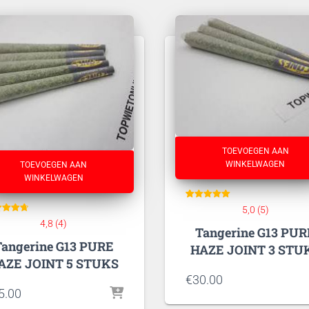
TOEVOEGEN AAN
WINKELWAGEN
TOEVOEGEN AAN
WINKELWAGEN
5
Gewaardeerd
5,0 (5)
5
aardeer
op 5
4,8 (4)
d
Tangerine G13 PUR
gebaseerd
4.75
op
klant
Tangerine G13 PURE
op 5
waarderingen
HAZE JOINT 3 STU
aseerd
p
klant
AZE JOINT 5 STUKS
deringe
n
€
30.00
5.00