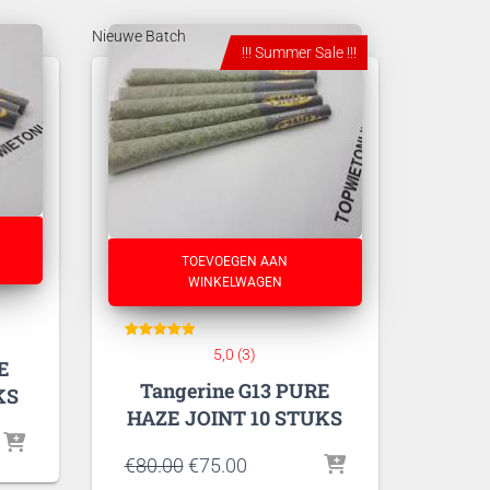
Nieuwe Batch
!!! Summer Sale !!!
TOEVOEGEN AAN
WINKELWAGEN
3
Gewaardeerd
5,0 (3)
5
E
op 5
Tangerine G13 PURE
gebaseerd
KS
op
klant
waarderingen
HAZE JOINT 10 STUKS
Oorspronkelijke
Huidige
€
80.00
€
75.00
prijs
prijs