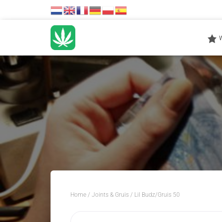
Home
/
Joints & Gruis
/ Lil Budz/Gruis 50