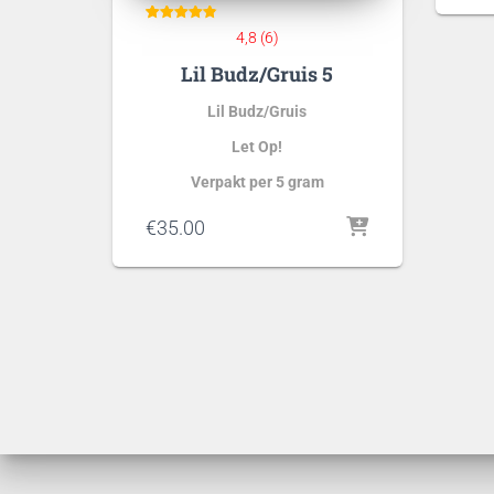
6
Gewaardeer
4,8 (6)
d
4.83
Lil Budz/Gruis 5
op 5
gebaseerd
op
klant
waarderinge
Lil Budz/Gruis
n
Let Op!
Verpakt per 5 gram
€
35.00