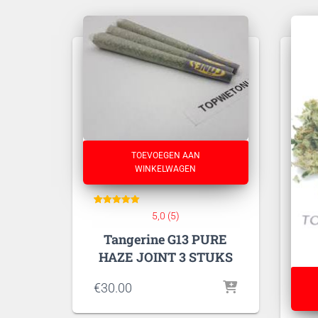
TOEVOEGEN AAN
WINKELWAGEN
5
Gewaardeerd
5,0 (5)
5
op 5
Tangerine G13 PURE
gebaseerd
op
klant
waarderingen
HAZE JOINT 3 STUKS
€
30.00