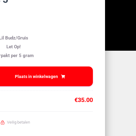
Lil Budz/Gruis
Let Op!
rpakt per 5 gram
Plaats in winkelwagen
€
35.00
Veilig betalen