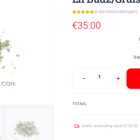
(
6
klantbeoordelingen)
Gewaardeer
6
d
4.83
op
€
35.00
5
gebaseerd
op
klant
waarderinge
n
Ve
Lil
−
+
Budz/Gruis
5
aantal
TOTAAL
Gratis verzending vanaf
€
100.00