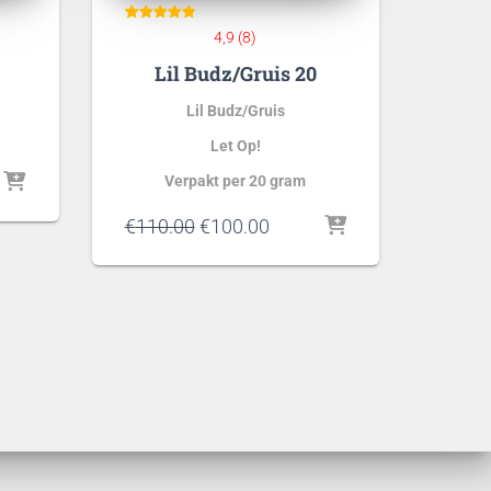
0
8
Gewaardeerd
4,9 (8)
4.88
op 5
Lil Budz/Gruis 20
gebaseerd
op
klant
waarderinge
n
Lil Budz/Gruis
Let Op!
ke
ge
Verpakt per 20 gram
Oorspronkelijke
Huidige
€
110.00
€
100.00
prijs
prijs
00.
was:
is:
€110.00.
€100.00.