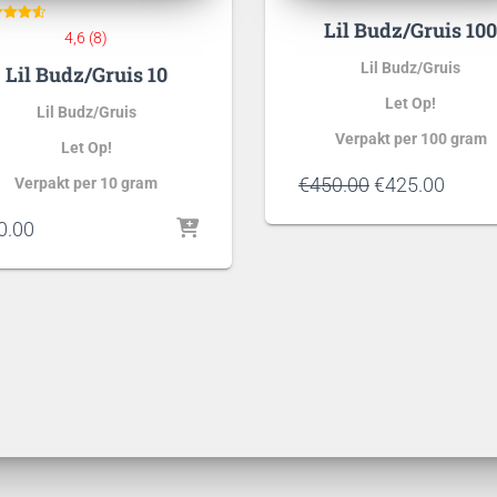
Lil Budz/Gruis 10
aardeer
4,6 (8)
d
4.63
Lil Budz/Gruis
Lil Budz/Gruis 10
op 5
aseerd
p
klant
Let Op!
deringe
Lil Budz/Gruis
n
Verpakt per 100 gram
Let Op!
Oorspronkelij
Huidi
€
450.00
€
425.00
Verpakt per 10 gram
prijs
prijs
0.00
was:
is:
€450.00.
€425.