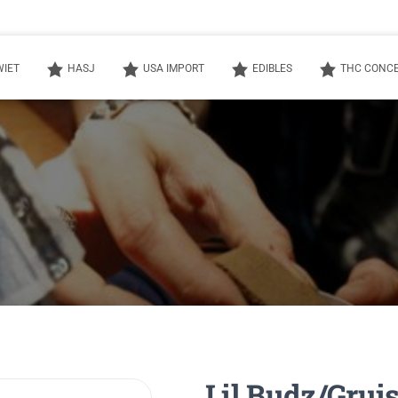
WIET
HASJ
USA IMPORT
EDIBLES
THC CONC
Lil Budz/Gruis