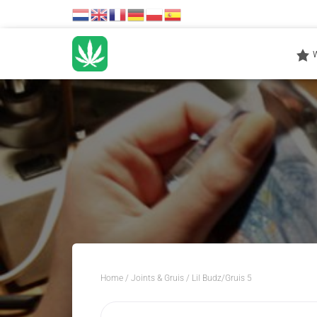
Home
/
Joints & Gruis
/ Lil Budz/Gruis 5